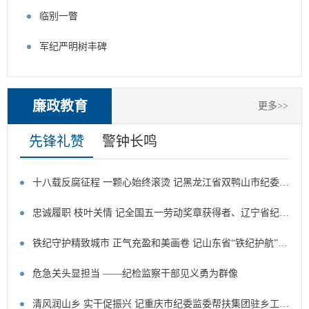
临别一瞥
军纪严明树丰碑
廉政教育
更多>>
先锋礼赞
警钟长鸣
十八载反腐征程 一颗心始终滚烫 记黑龙江省双鸭山市纪委监委第十一审查调查室主任谭立国
忠诚履职 枝叶关情 记全国五一劳动奖章获得者、辽宁省纪委监委信访室一级主任科员魏林
铁纪守护精致城市 正气充盈和美画卷 记山东省“铁纪护航”先进集体、威海市环翠区纪委监委
危急关头显担当 ——纪检监察干部见义勇为群像
清风润山乡 实干促振兴 记重庆市纪委监委帮扶集团驻乡工作队